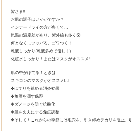
皆さま‼️
お肌の調子はいかがですか？
インナードライの方が多くて…
気温の温度差があり、紫外線も多く😰
何となく…ツッパる、ゴワつく！
乳液しっかり(乳液多めで優しく)
化粧水しっかり！またはマスクがオススメ‼️
肌の中がほてる！ときは
スキコンのマスクがオススメ👍🏻
✤ほてりを鎮める消炎効果
✤角層を潤す保湿
✤ダメージを防ぐ抗酸化
✤肌を丈夫にする免疫調整
✤そして！これからの季節には毛穴を、引き締めテカリを阻止、