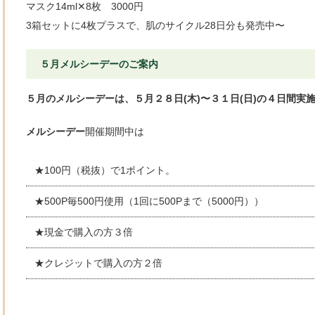
マスク14ml✕8枚 3000円
3箱セットに4枚プラスで、肌のサイクル28日分も発売中〜
５月メルシーデーのご案内
５月のメルシーデーは、５月２８日(木)〜３１日(日)
の４日間実
メルシーデー
開催期間中は
★100円（税抜）で1ポイント。
★500P毎500円使用（1回に500Pまで（5000円））
★現金で購入の方３倍
★クレジットで購入の方２倍