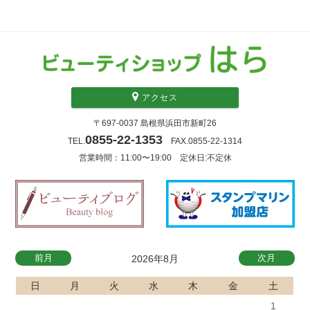
アクセス
〒697-0037 島根県浜田市新町26
0855-22-1353
TEL.
FAX.0855-22-1314
営業時間：11:00〜19:00 定休日:不定休
前月
次月
2026年8月
日
月
火
水
木
金
土
1