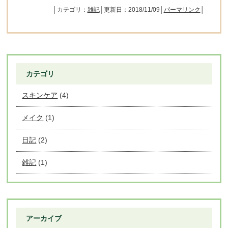
│カテゴリ：
雑記
│更新日：2018/11/09│
パーマリンク
│
カテゴリ
スキンケア
(4)
メイク
(1)
日記
(2)
雑記
(1)
アーカイブ