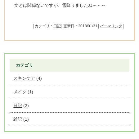
文とは関係ないですが、雪降りましたね～～～
│カテゴリ：
日記
│更新日：2018/01/31│
パーマリンク
│
カテゴリ
スキンケア
(4)
メイク
(1)
日記
(2)
雑記
(1)