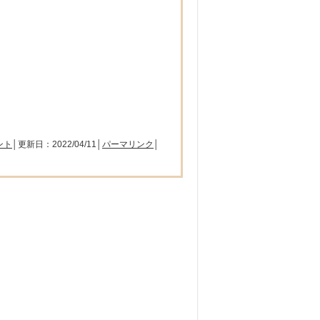
ント
│更新日：2022/04/11│
パーマリンク
│