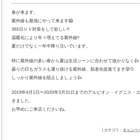
春が来ます。
紫外線も最強にやって来ます😱
365日ＵＶ対策をして欲しい‼️
温暖化により年々増えてる紫外線‼️
夏だけでなく一年中降り注いでいます。
特に紫外線の多い春から夏は生活シーンに合わせて抜かりなく👍
曇りの日もガラスも通り抜ける紫外線、肌老化促進てます😰💦
しっかり紫外線を阻止しましょう👍
2019年4月1日〜2020年3月31日までのアルビオン・イグニス
きました。
お早めにご来店くださいね。
│カテゴリ：
キャンペ