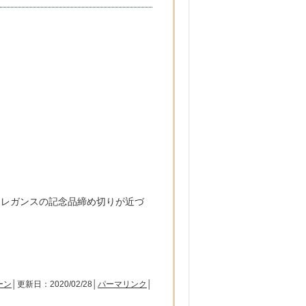
・エレガンスの記念品締め切りが近づ
ーン
│更新日：2020/02/28│
パーマリンク
│