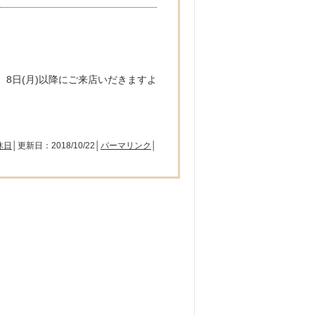
8日(月)以降にご来店いだきますよ
休日
│更新日：2018/10/22│
パーマリンク
│